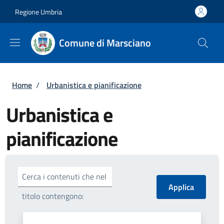
Salta al contenuto principale
Skip to footer content
Regione Umbria
Comune di Marsciano
Briciole di pane
Home
/
Urbanistica e pianificazione
Urbanistica e
pianificazione
Cerca i contenuti che nel
titolo contengono: