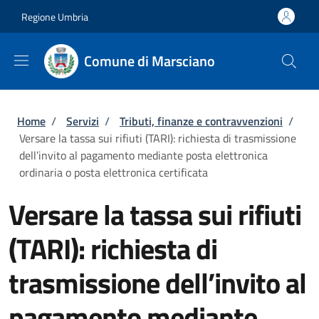
Salta al contenuto principale
Skip to footer content
Regione Umbria
Comune di Marsciano
Briciole di pane
Home
/
Servizi
/
Tributi, finanze e contravvenzioni
/
Versare la tassa sui rifiuti (TARI): richiesta di trasmissione
dell’invito al pagamento mediante posta elettronica
ordinaria o posta elettronica certificata
Versare la tassa sui rifiuti
(TARI): richiesta di
trasmissione dell’invito al
pagamento mediante