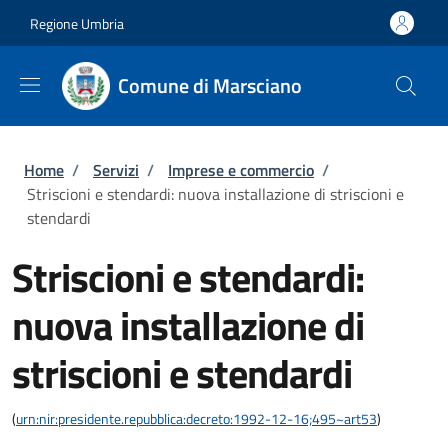
Salta al contenuto principale
Skip to footer content
Regione Umbria
Comune di Marsciano
Briciole di pane
Home
/
Servizi
/
Imprese e commercio
/
Striscioni e stendardi: nuova installazione di striscioni e
stendardi
Striscioni e stendardi:
nuova installazione di
striscioni e stendardi
(
urn:nir:presidente.repubblica:decreto:1992-12-16;495~art53
)