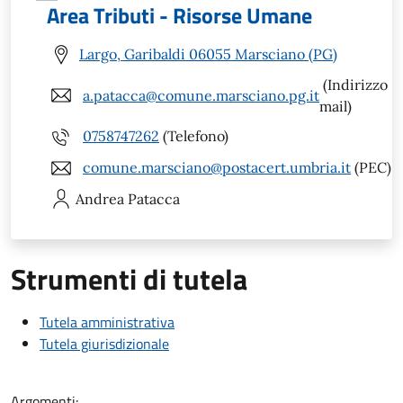
Area Tributi - Risorse Umane
Largo, Garibaldi 06055 Marsciano (PG)
(Indirizzo
a.patacca@comune.marsciano.pg.it
mail)
0758747262
(Telefono)
comune.marsciano@postacert.umbria.it
(PEC)
Andrea
Patacca
Strumenti di tutela
Tutela amministrativa
Tutela giurisdizionale
Argomenti: