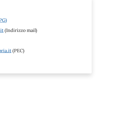
(PG)
it
(Indirizzo mail)
ia.it
(PEC)