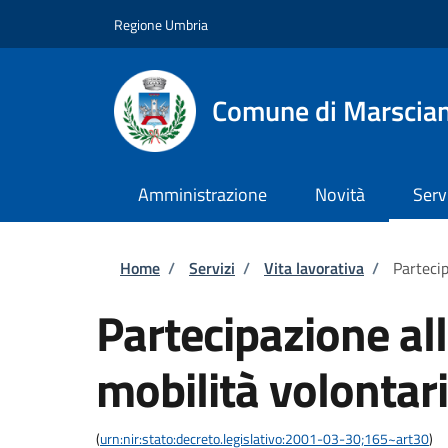
Salta al contenuto principale
Skip to footer content
Regione Umbria
Comune di Marscia
Amministrazione
Novità
Serv
Briciole di pane
Home
/
Servizi
/
Vita lavorativa
/
Partecip
Partecipazione al
mobilità volontari
(
urn:nir:stato:decreto.legislativo:2001-03-30;165~art30
)