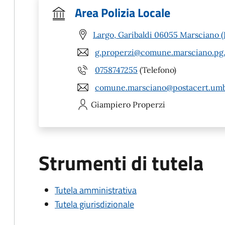
Area Polizia Locale
Largo, Garibaldi 06055 Marsciano 
g.properzi@comune.marsciano.pg.
0758747255
(Telefono)
comune.marsciano@postacert.umbr
Giampiero
Properzi
Strumenti di tutela
Tutela amministrativa
Tutela giurisdizionale