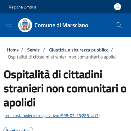
Salta al contenuto principale
Skip to footer content
Regione Umbria
Comune di Marsciano
Briciole di pane
Home
/
Servizi
/
Giustizia e sicurezza pubblica
/
Ospitalità di cittadini stranieri non comunitari o apolidi
Ospitalità di cittadini
stranieri non comunitari o
apolidi
(
urn:nir:stato:decreto.legislativo:1998-07-25;286~art7
)
Servizio attivo