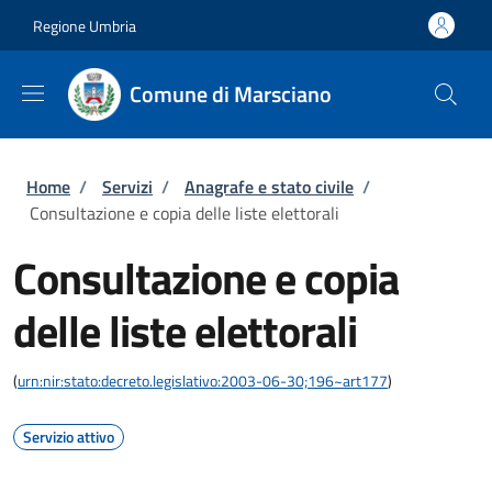
Salta al contenuto principale
Skip to footer content
Regione Umbria
Comune di Marsciano
Briciole di pane
Home
/
Servizi
/
Anagrafe e stato civile
/
Consultazione e copia delle liste elettorali
Consultazione e copia
delle liste elettorali
(
urn:nir:stato:decreto.legislativo:2003-06-30;196~art177
)
Servizio attivo