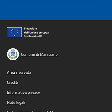
Comune di Marsciano
Footer menu
Area riservata
Crediti
Informativa privacy
Note legali