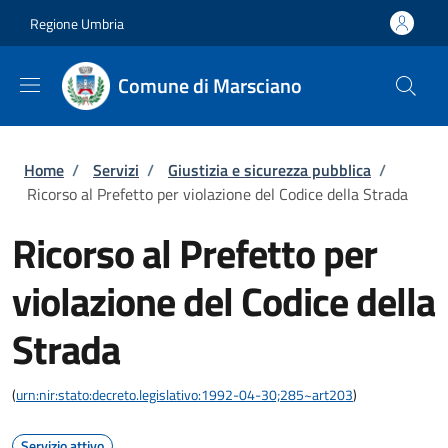
Salta al contenuto principale
Skip to footer content
Regione Umbria
Comune di Marsciano
Briciole di pane
Home
/
Servizi
/
Giustizia e sicurezza pubblica
/
Ricorso al Prefetto per violazione del Codice della Strada
Ricorso al Prefetto per
violazione del Codice della
Strada
(
urn:nir:stato:decreto.legislativo:1992-04-30;285~art203
)
Servizio attivo