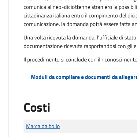
comunica al neo-diciottenne straniero la possibilit
cittadinanza italiana entro il compimento del di
comunicazione, la domanda potrà essere fatta an
Una volta ricevuta la domanda, l'ufficiale di stato c
documentazione ricevuta rapportandosi con gli en
Il procedimento si conclude con il riconoscimento 
Moduli da compilare e documenti da allegar
Costi
Tipo di pagamento
Importo
Marca da bollo