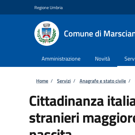
Salta al contenuto principale
Skip to footer content
Regione Umbria
Comune di Marscia
Amministrazione
Novità
Serv
Briciole di pane
Home
/
Servizi
/
Anagrafe e stato civile
/
Cittadinanza itali
stranieri maggiore
nascita