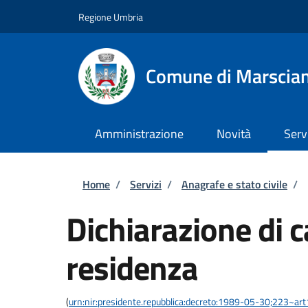
Salta al contenuto principale
Skip to footer content
Regione Umbria
Comune di Marscia
Amministrazione
Novità
Serv
Briciole di pane
Home
/
Servizi
/
Anagrafe e stato civile
/
Dichiarazione di 
residenza
(
urn:nir:presidente.repubblica:decreto:1989-05-30;223~ar