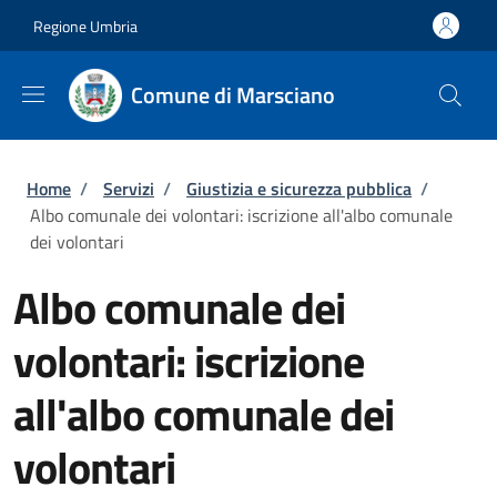
Salta al contenuto principale
Skip to footer content
Regione Umbria
Comune di Marsciano
Briciole di pane
Home
/
Servizi
/
Giustizia e sicurezza pubblica
/
Albo comunale dei volontari: iscrizione all'albo comunale
dei volontari
Albo comunale dei
volontari: iscrizione
all'albo comunale dei
volontari