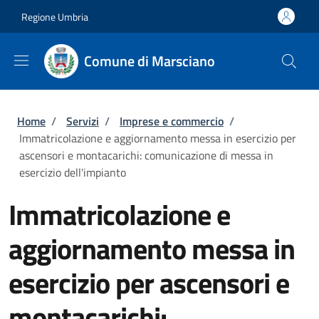
Salta al contenuto principale
Skip to footer content
Regione Umbria
Comune di Marsciano
Briciole di pane
Home
/
Servizi
/
Imprese e commercio
/
Immatricolazione e aggiornamento messa in esercizio per
ascensori e montacarichi: comunicazione di messa in
esercizio dell'impianto
Immatricolazione e
aggiornamento messa in
esercizio per ascensori e
montacarichi: