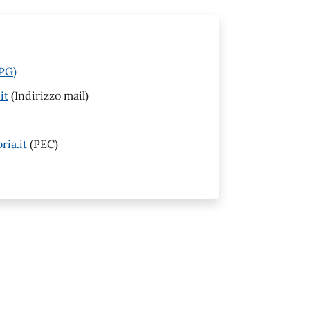
(PG)
it
(Indirizzo mail)
ia.it
(PEC)