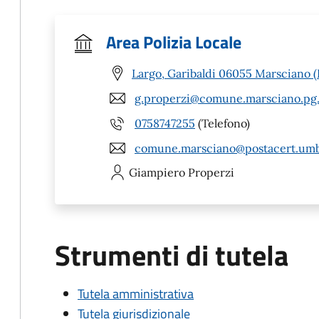
Area Polizia Locale
Largo, Garibaldi 06055 Marsciano 
g.properzi@comune.marsciano.pg.
0758747255
(Telefono)
comune.marsciano@postacert.umbr
Giampiero
Properzi
Strumenti di tutela
Tutela amministrativa
Tutela giurisdizionale