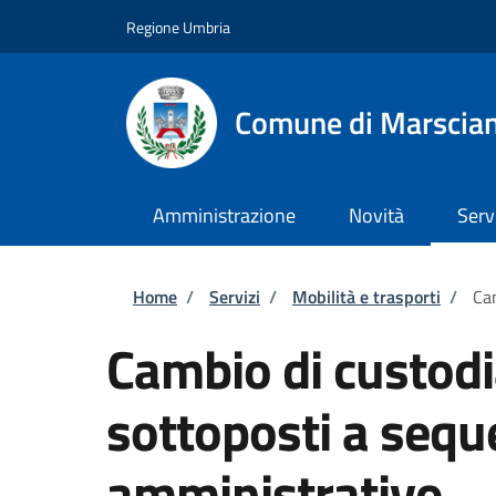
Salta al contenuto principale
Skip to footer content
Regione Umbria
Comune di Marscia
Amministrazione
Novità
Serv
Briciole di pane
Home
/
Servizi
/
Mobilità e trasporti
/
Cam
Cambio di custodia
sottoposti a sequ
amministrativo