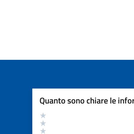
Quanto sono chiare le info
Valutazione
Valuta 5 stelle su 5
Valuta 4 stelle su 5
Valuta 3 stelle su 5