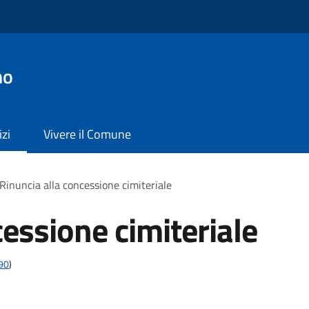
no
izi
Vivere il Comune
Rinuncia alla concessione cimiteriale
cessione cimiteriale
t90
)