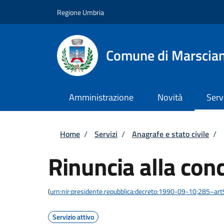
Salta al contenuto principale
Skip to footer content
Regione Umbria
Comune di Marscia
Amministrazione
Novità
Serv
Briciole di pane
Home
/
Servizi
/
Anagrafe e stato civile
/
Rinuncia alla con
(
urn:nir:presidente.repubblica:decreto:1990-09-10;285~ar
Servizio attivo