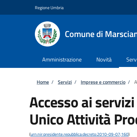
Salta al contenuto principale
Skip to footer content
Regione Umbria
Comune di Marscia
Amministrazione
Novità
Serv
Briciole di pane
Home
/
Servizi
/
Imprese e commercio
/
A
Accesso ai servizi
Unico Attività Pro
(
urn:nir:presidente.repubblica:decreto:2010-09-07;160
)