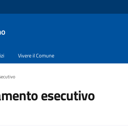
no
izi
Vivere il Comune
secutivo
tamento esecutivo