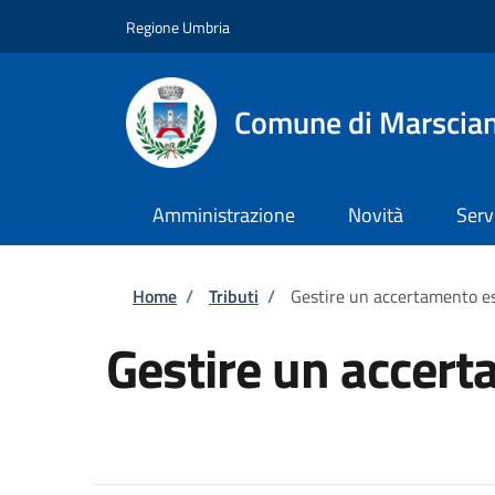
Salta al contenuto principale
Skip to footer content
Regione Umbria
Comune di Marscia
Amministrazione
Novità
Serv
Briciole di pane
Home
/
Tributi
/
Gestire un accertamento e
Gestire un accer