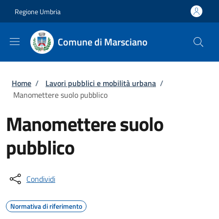
Salta al contenuto principale
Skip to footer content
Regione Umbria
Comune di Marsciano
Briciole di pane
Home
/
Lavori pubblici e mobilità urbana
/
Manomettere suolo pubblico
Manomettere suolo
pubblico
Condividi
Normativa di riferimento