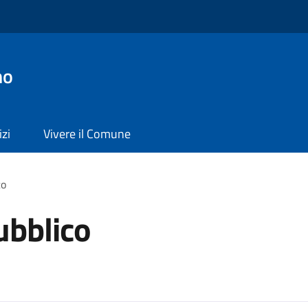
no
izi
Vivere il Comune
co
ubblico