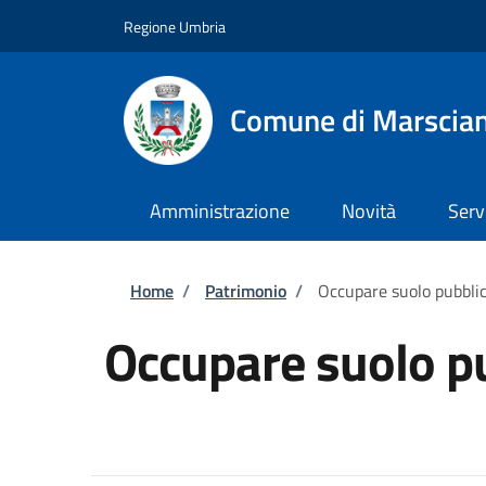
Salta al contenuto principale
Skip to footer content
Regione Umbria
Comune di Marscia
Amministrazione
Novità
Serv
Briciole di pane
Home
/
Patrimonio
/
Occupare suolo pubbli
Occupare suolo p