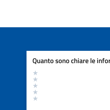
Quanto sono chiare le info
Valutazione
Valuta 5 stelle su 5
Valuta 4 stelle su 5
Valuta 3 stelle su 5
Valuta 2 stelle su 5
Valuta 1 stelle su 5