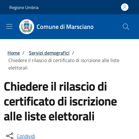
Salta al contenuto principale
Skip to footer content
Regione Umbria
Comune di Marsciano
Briciole di pane
Home
/
Servizi demografici
/
Chiedere il rilascio di certificato di iscrizione alle liste
elettorali
Chiedere il rilascio di
certificato di iscrizione
alle liste elettorali
Condividi