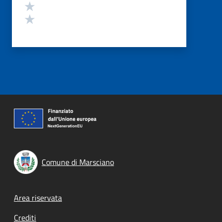
Valuta 2 stelle su 5
Valuta 1 stelle su 5
Comune di Marsciano
Footer menu
Area riservata
Crediti