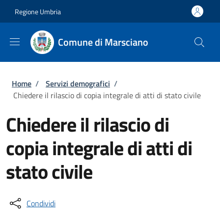
Salta al contenuto principale
Skip to footer content
Regione Umbria
Comune di Marsciano
Briciole di pane
Home
/
Servizi demografici
/
Chiedere il rilascio di copia integrale di atti di stato civile
Chiedere il rilascio di
copia integrale di atti di
stato civile
Condividi